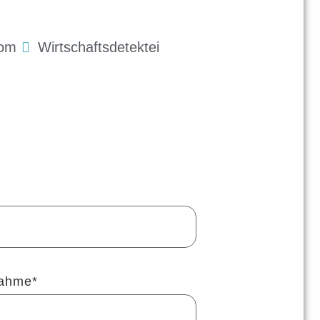
com
Wirtschaftsdetektei
nahme*