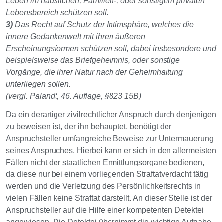
Leben im häuslichen, Familien-, oder sonstigem privaten
Lebensbereich schützen soll.
3)
Das Recht auf Schutz der Intimsphäre, welches die
innere Gedankenwelt mit ihren äußeren
Erscheinungsformen schützen soll, dabei insbesondere und
beispielsweise das Briefgeheimnis, oder sonstige
Vorgänge, die ihrer Natur nach der Geheimhaltung
unterliegen sollen.
(vergl. Palandt, 46. Auflage, §823 15B)
Da ein derartiger zivilrechtlicher Anspruch durch denjenigen
zu beweisen ist, der ihn behauptet, benötigt der
Anspruchsteller umfangreiche Beweise zur Untermauerung
seines Anspruches. Hierbei kann er sich in den allermeisten
Fällen nicht der staatlichen Ermittlungsorgane bedienen,
da diese nur bei einem vorliegenden Straftatverdacht tätig
werden und die Verletzung des Persönlichkeitsrechts in
vielen Fällen keine Straftat darstellt. An dieser Stelle ist der
Anspruchsteller auf die Hilfe einer kompetenten Detektei
angewiesen. Die Detektei übernimmt die wichtige Aufgabe,