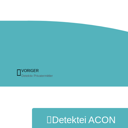
VORIGER
Detektiv Privatermittler
Detektei ACON