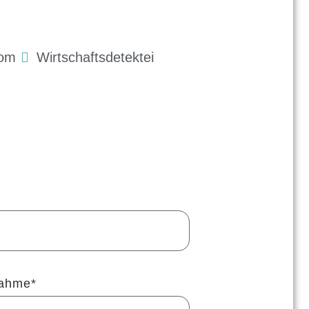
com
Wirtschaftsdetektei
nahme*