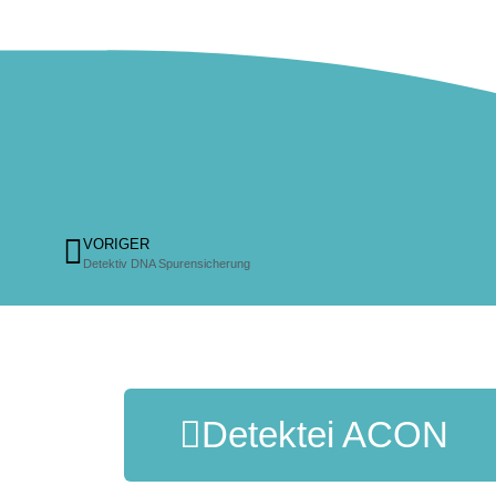
VORIGER
Detektiv DNA Spurensicherung
Detektei ACON